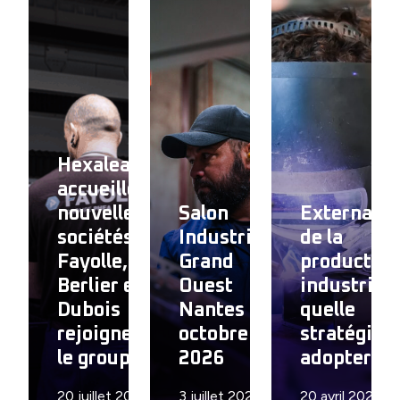
Hexalean
accueille 3
nouvelles
Salon
Externalis
sociétés :
Industrie
de la
Fayolle,
Grand
production
Berlier et
Ouest
industrielle
Dubois
Nantes –
quelle
rejoignent
octobre
stratégie
le groupe
2026
adopter ?
20 juillet 2026
3 juillet 2026
20 avril 2026