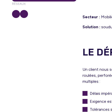
RÉSEAUX
Secteur :
Mobili
Solution :
soudur
LE DÉ
Un client nous s
roulées, perforé
multiples :
Délais impéra
Exigence es
Tolérances s