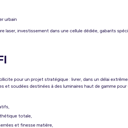
er urbain
e laser, investissement dans une cellule dédiée, gabarits spéc
FI
ollicite pour un projet stratégique : livrer, dans un délai extr
es et soudées destinées à des luminaires haut de gamme pour u
tifs,
thétique totale,
errées et finesse matière,