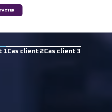
TACTER
t 1
Cas client 2
Cas client 3