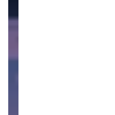
0m
urs