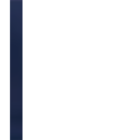
on
re,