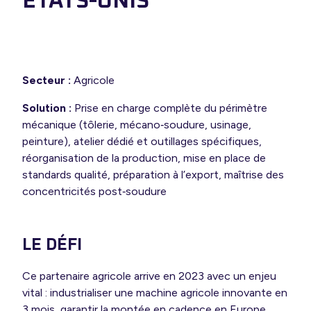
ETATS-UNIS
ir-faire
 expertise
s options
Secteur :
Agricole
Solution :
Prise en charge complète du périmètre
mécanique (tôlerie, mécano‐soudure, usinage,
peinture), atelier dédié et outillages spécifiques,
réorganisation de la production, mise en place de
standards qualité, préparation à l’export, maîtrise des
concentricités post‐soudure
LE DÉFI
Ce partenaire agricole arrive en 2023 avec un enjeu
vital : industrialiser une machine agricole innovante en
3 mois, garantir la montée en cadence en Europe,