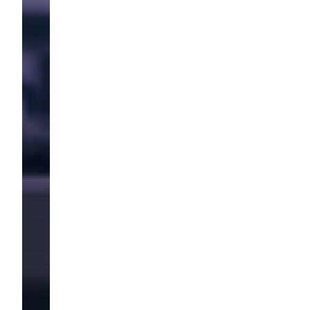
on
re,