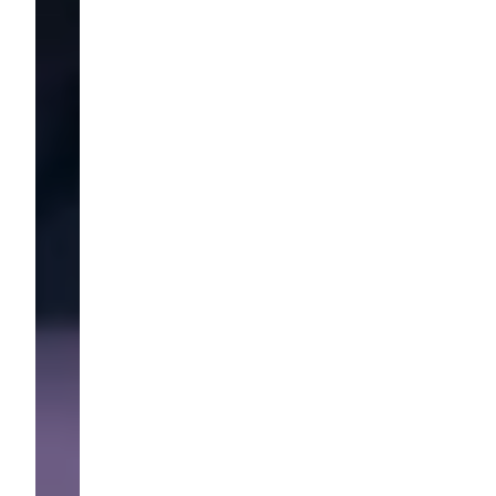
n
mps