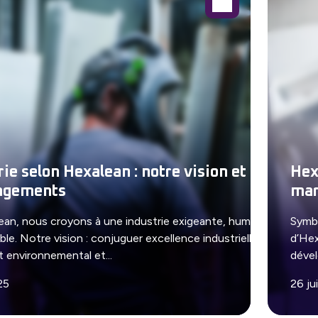
rie selon Hexalean : notre vision et
Hex
agements
mar
an, nous croyons à une industrie exigeante, humaine
Symbo
le. Notre vision : conjuguer excellence industrielle,
d’Hex
environnemental et...
dével
025
26 ju