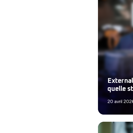
External
quelle s
20 avril 202