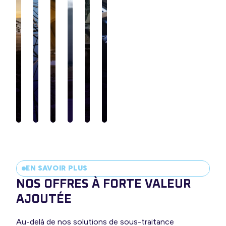
Véhicules
électriques
Engins
petite
agricoles
Energie
Ferroviaire
Nucléaire
Défense
série
EN SAVOIR PLUS
NOS OFFRES À FORTE VALEUR
AJOUTÉE
Au-delà de nos solutions de sous-traitance