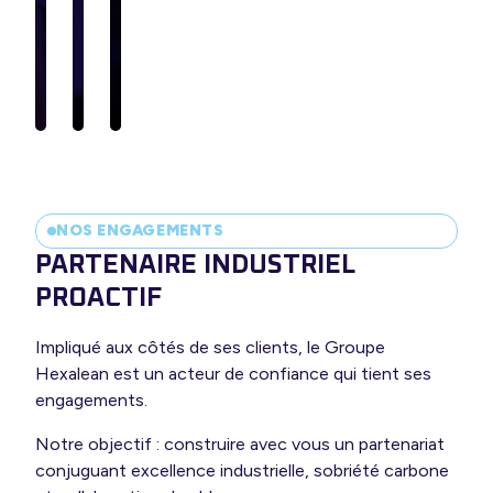
NOS ENGAGEMENTS
PARTENAIRE INDUSTRIEL
Transformation
Mécanique
PROACTIF
du
Découpe
de
Impliqué aux côtés de ses clients, le Groupe
métal
industrielle
précision
Hexalean est un acteur de confiance qui tient ses
engagements.
Formage
Découpe
Mécanique
Notre objectif : construire avec vous un partenariat
laser
de
Tôlerie
conjuguant excellence industrielle, sobriété carbone
&
précision
industrielle