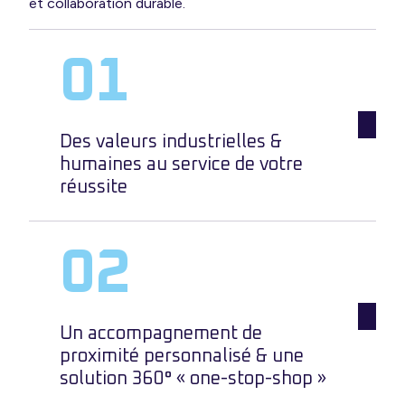
et collaboration durable.
autres
&
mécano-
soudure
Traitement
de
Des valeurs industrielles &
humaines au service de votre
surface
réussite
Assemblage
de
pièces
métalliques
Un accompagnement de
proximité personnalisé & une
solution 360° « one-stop-shop »